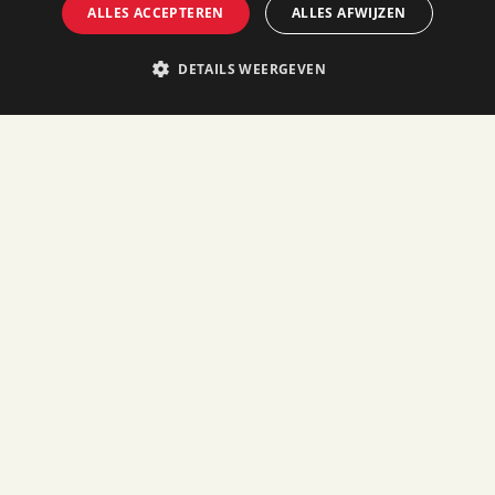
ALLES ACCEPTEREN
ALLES AFWIJZEN
DETAILS WEERGEVEN
Maastricht Maakt is een samenwerking van 16
maakbedrijven – van gevestigde namen tot jonge
groeiers. Samen werken zij aan goed werk,
vakmanschap en een duurzame toekomst. Al
decennia actief in Maastricht, produceren ze o.a.
staal, kleurstoffen, tegels, glas, papier, snacks en
kweekvlees.
Blijf op de hoogte
Facebook