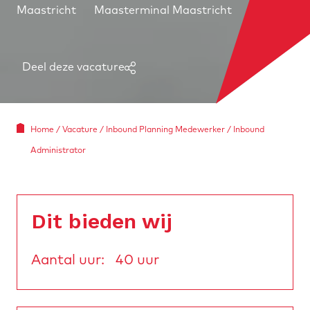
Maastricht
Maasterminal Maastricht
Deel deze vacature
Home
/
Vacature
/
Inbound Planning Medewerker / Inbound
Administrator
Dit bieden wij
Aantal uur:
40 uur