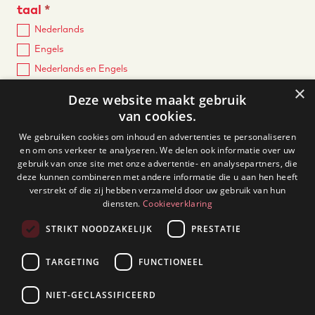
taal
*
Nederlands
Engels
Nederlands en Engels
×
Deze website maakt gebruik
Ik geef toestemming om mijn gegevens te gebruiken zoals
van cookies.
uitgelegd in de privacyverklaring.*
We gebruiken cookies om inhoud en advertenties te personaliseren
Ja, ik ontvang graag updates en nieuws van Stichting
en om ons verkeer te analyseren. We delen ook informatie over uw
Maastricht Maakt per e-mail.
gebruik van onze site met onze advertentie- en analysepartners, die
deze kunnen combineren met andere informatie die u aan hen heeft
verstrekt of die zij hebben verzameld door uw gebruik van hun
diensten.
Cookieverklaring
Verstuur sollicitatie
STRIKT NOODZAKELIJK
PRESTATIE
TARGETING
FUNCTIONEEL
NIET-GECLASSIFICEERD